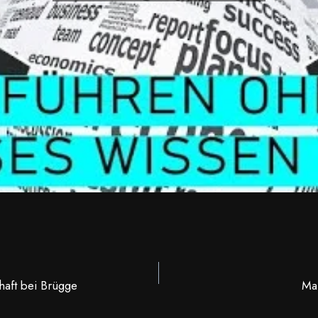
TION
haft bei Brügge
Ma