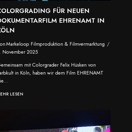
COLORGRADING FÜR NEUEN
DOKUMENTARFILM EHRENAMT IN
KÖLN
on
Markeloop Filmproduktion & Filmvermarktung
. November 2025
emeinsam mit Colorgrader Felix Hüsken von
arbkult in Köln, haben wir dem Film EHRENAMT
ie…
COLORGRADING
EHR LESEN
FÜR
NEUEN
DOKUMENTARFILM
EHRENAMT
IN
KÖLN