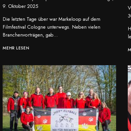
9. Oktober 2025
V
3
Die letzten Tage über war Markeloop auf dem
Filmfestival Cologne unterwegs. Neben vielen
H
Branchenvorträgen, gab…
l
MARKELOOP
MEHR LESEN
M
UNTERWEGS
AUF
DEM
FILMFESTIVAL
COLOGNE