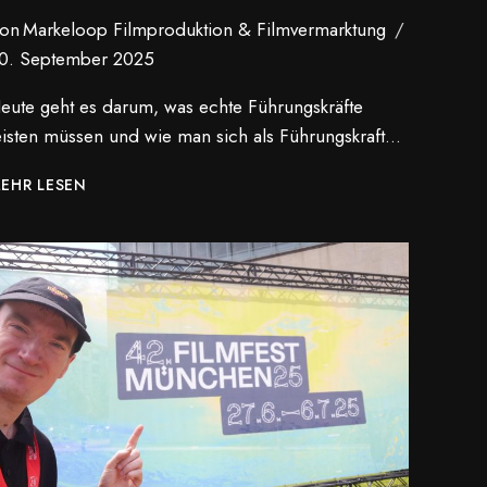
on
Markeloop Filmproduktion & Filmvermarktung
0. September 2025
eute geht es darum, was echte Führungskräfte
eisten müssen und wie man sich als Führungskraft…
DIE
EHR LESEN
MODERNE
FÜHRUNGSKRAFT
VON
HEUTE
–
NEUES
VIDEO
IN
UNSEREM
YOUTUBE
KANAL