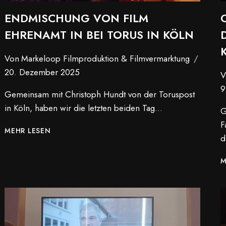
ENDMISCHUNG VON FILM
EHRENAMT IN BEI TORUS IN KÖLN
Von
Markeloop Filmproduktion & Filmvermarktung
20. Dezember 2025
V
9
Gemeinsam mit Christoph Hundt von der Toruspost
in Köln, haben wir die letzten beiden Tag…
G
F
ENDMISCHUNG
MEHR LESEN
d
VON
FILM
M
EHRENAMT
IN
BEI
TORUS
IN
KÖLN