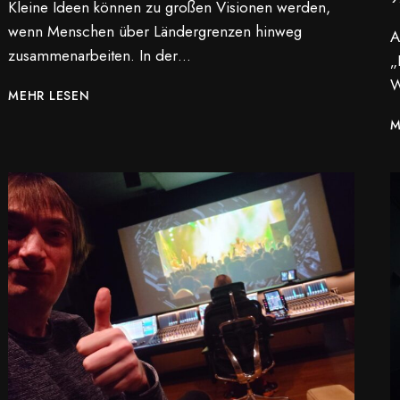
Kleine Ideen können zu großen Visionen werden,
wenn Menschen über Ländergrenzen hinweg
A
zusammenarbeiten. In der…
„
W
FILM
MEHR LESEN
ZU
M
VITALIZE
VOLUNTEER
WORK
IN
FINNLAND