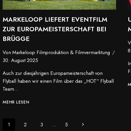
MARKELOOP LIEFERT EVENTFILM
ZUR EUROPAMEISTERSCHAFT BEI
BRÜGGE
V
8
Von
Markeloop Filmproduktion & Filmvermarktung
30. August 2025
I
F
Auch zur diesjährigen Europameisterschaft von
Flyball haben wir einen Film über das „HOT“ Flyball
M
Team…
MARKELOOP
MEHR LESEN
LIEFERT
EVENTFILM
ZUR
SEITENNAVIGATION
Next
1
2
3
…
5
EUROPAMEISTERSCHAFT