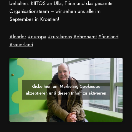
behalten. KIITOS an Ulla, Tiina und das gesamte
Organisationsteam – wir sehen uns alle im
September in Kroatien!
#leader
#europa
#ruralareas
#ehrenamt
#finnland
#sauerland
Klicke hier, um Marketing-Cookies zu
akzeptieren und diesen Inhalt zu aktivieren