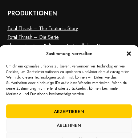
PRODUKTIONEN
Total Thrash – The Teutonic Story
Total Thrash – Die Serie
Ehrenamt – Eine Kulturreise Im Ländlichen Raum
Zustimmung verwalten
Gelber Rausch
Um dir ein optimales Erlebnis zu bieten, verwenden wir Technologien wie
Cookies, um Geräteinformationen zu speichern und/oder darauf zuzugreifen.
Wenn du diesen Technologien zustimmst, können wir Daten wie das
Surfverhalten oder eindeutige IDs auf dieser Website verarbeiten. Wenn du
deine Zustimmung nicht erteilst oder zurückziehst, können bestimmte
Merkmale und Funktionen beeinträchtigt werden.
AKZEPTIEREN
ABLEHNEN
© 2026 Filmproduktion & Filmmarketing Markeloop |